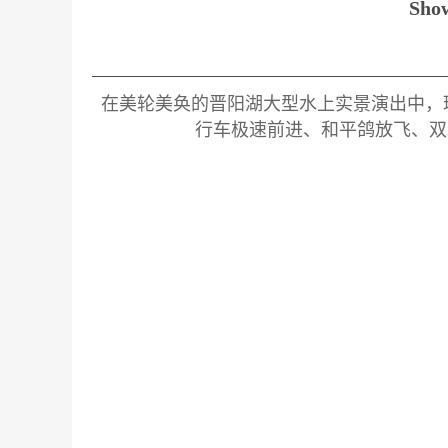
Sh
在美轮美奂的晋阳湖大型水上实景演出中，
行车极速前进、和平鸽放飞、双