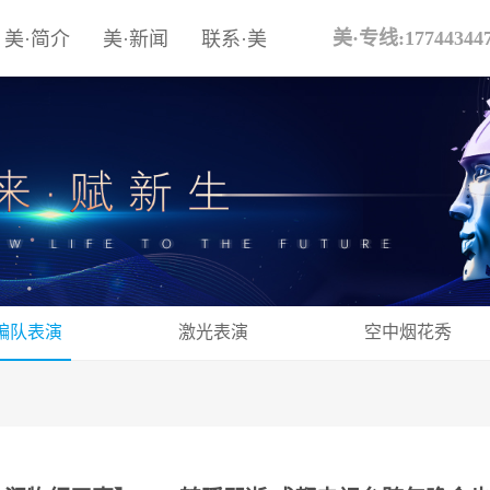
美·专线:17744344
美·简介
美·新闻
联系·美
编队表演
激光表演
空中烟花秀